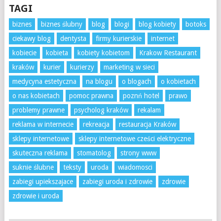
TAGI
biznes
biznes ślubny
blog
blogi
blog kobiety
botoks
ciekawy blog
dentysta
firmy kurierskie
internet
kobiecie
kobieta
kobiety kobietom
Krakow Restaurant
kraków
kurier
kurierzy
marketing w sieci
medycyna estetyczna
na blogu
o blogach
o kobietach
o nas kobietach
pomoc prawna
poznń hotel
prawo
problemy prawne
psycholog kraków
rekalam
reklama w internecie
rekreacja
restauracja Kraków
sklepy internetowe
sklepy internetowe cześci elektryczne
skuteczna reklama
stomatolog
strony www
suknie ślubne
teksty
uroda
wiadomosci
zabiegi upiekszajace
zabiegi uroda i zdrowie
zdrowie
zdrowie i uroda