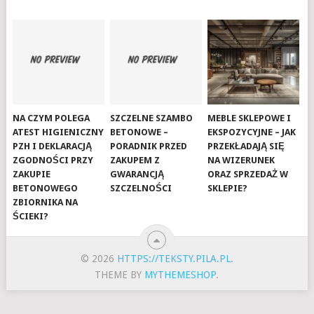
NA CZYM POLEGA
SZCZELNE SZAMBO
MEBLE SKLEPOWE I
ATEST HIGIENICZNY
BETONOWE –
EKSPOZYCYJNE – JAK
PZH I DEKLARACJĄ
PORADNIK PRZED
PRZEKŁADAJĄ SIĘ
ZGODNOŚCI PRZY
ZAKUPEM Z
NA WIZERUNEK
ZAKUPIE
GWARANCJĄ
ORAZ SPRZEDAŻ W
BETONOWEGO
SZCZELNOŚCI
SKLEPIE?
ZBIORNIKA NA
ŚCIEKI?
© 2026
HTTPS://TEKSTY.PILA.PL
.
THEME BY
MYTHEMESHOP
.