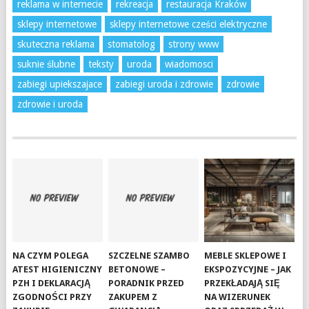
reklama w internecie
rekreacja
restauracja Kraków
sklepy internetowe
sklepy internetowe cześci elektryczne
skuteczna reklama
stomatolog
strony www
suknie ślubne
teksty
uroda
wiadomosci
zabiegi upiekszajace
zabiegi uroda i zdrowie
zdrowie
zdrowie i uroda
NA CZYM POLEGA
SZCZELNE SZAMBO
MEBLE SKLEPOWE I
ATEST HIGIENICZNY
BETONOWE –
EKSPOZYCYJNE – JAK
PZH I DEKLARACJĄ
PORADNIK PRZED
PRZEKŁADAJĄ SIĘ
ZGODNOŚCI PRZY
ZAKUPEM Z
NA WIZERUNEK