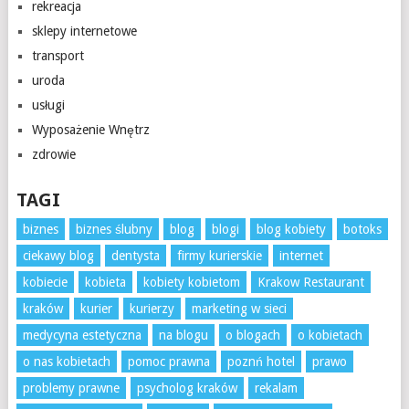
rekreacja
sklepy internetowe
transport
uroda
usługi
Wyposażenie Wnętrz
zdrowie
TAGI
biznes
biznes ślubny
blog
blogi
blog kobiety
botoks
ciekawy blog
dentysta
firmy kurierskie
internet
kobiecie
kobieta
kobiety kobietom
Krakow Restaurant
kraków
kurier
kurierzy
marketing w sieci
medycyna estetyczna
na blogu
o blogach
o kobietach
o nas kobietach
pomoc prawna
poznń hotel
prawo
problemy prawne
psycholog kraków
rekalam