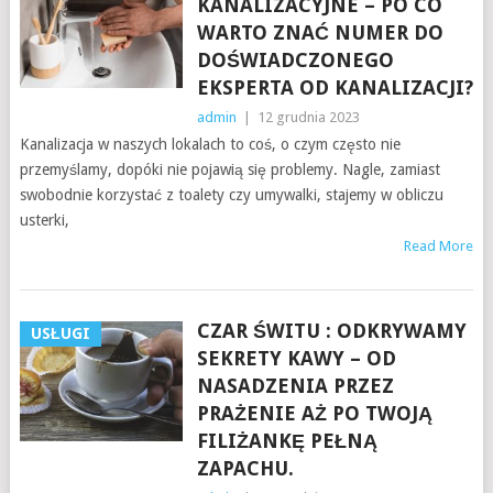
KANALIZACYJNE – PO CO
WARTO ZNAĆ NUMER DO
DOŚWIADCZONEGO
EKSPERTA OD KANALIZACJI?
admin
|
12 grudnia 2023
Kanalizacja w naszych lokalach to coś, o czym często nie
przemyślamy, dopóki nie pojawią się problemy. Nagle, zamiast
swobodnie korzystać z toalety czy umywalki, stajemy w obliczu
usterki,
Read More
CZAR ŚWITU : ODKRYWAMY
USŁUGI
SEKRETY KAWY – OD
NASADZENIA PRZEZ
PRAŻENIE AŻ PO TWOJĄ
FILIŻANKĘ PEŁNĄ
ZAPACHU.