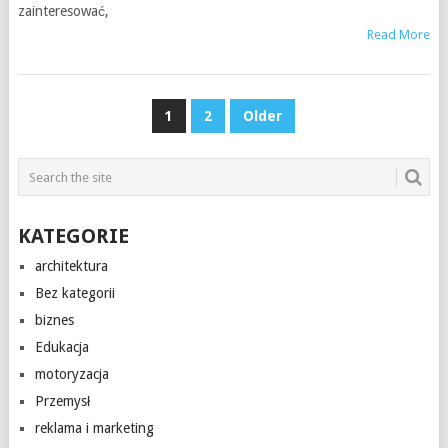
zainteresować,
Read More
STRONICOWANIE
1
2
Older
WPISÓW
KATEGORIE
architektura
Bez kategorii
biznes
Edukacja
motoryzacja
Przemysł
reklama i marketing