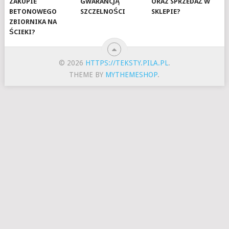
ZAKUPIE
GWARANCJĄ
ORAZ SPRZEDAŻ W
BETONOWEGO
SZCZELNOŚCI
SKLEPIE?
ZBIORNIKA NA
ŚCIEKI?
© 2026
HTTPS://TEKSTY.PILA.PL
.
THEME BY
MYTHEMESHOP
.