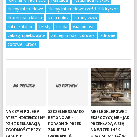
reklama w internecie
rekreacja
restauracja Kraków
sklepy internetowe
sklepy internetowe cześci elektryczne
skuteczna reklama
stomatolog
strony www
suknie ślubne
teksty
uroda
wiadomosci
zabiegi upiekszajace
zabiegi uroda i zdrowie
zdrowie
zdrowie i uroda
NA CZYM POLEGA
SZCZELNE SZAMBO
MEBLE SKLEPOWE I
ATEST HIGIENICZNY
BETONOWE –
EKSPOZYCYJNE – JAK
PZH I DEKLARACJĄ
PORADNIK PRZED
PRZEKŁADAJĄ SIĘ
ZGODNOŚCI PRZY
ZAKUPEM Z
NA WIZERUNEK
ZAKUPIE
GWARANCJĄ
ORAZ SPRZEDAŻ W