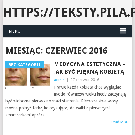
HTTPS://TEKSTY.PILA.
MENU
MIESIĄC:
CZERWIEC 2016
MEDYCYNA ESTETYCZNA –
BEZ KATEGORII
JAK BYĆ PIĘKNĄ KOBIETĄ
admin
|
27 czerwca 2016
Prawie każda kobieta chce wyglądać
młodo równieżw wieku kiedy zaczynają
być widoczne pierwsze oznaki starzenia. Pierwsze siwe włosy
można pokryć farbą koloryzującą, do walki z pierwszymi
zmarszczkami oprócz
Read More