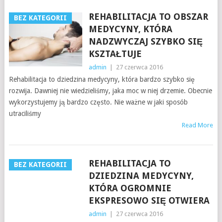
REHABILITACJA TO OBSZAR
BEZ KATEGORII
MEDYCYNY, KTÓRA
NADZWYCZAJ SZYBKO SIĘ
KSZTAŁTUJE
admin
|
27 czerwca 2016
Rehabilitacja to dziedzina medycyny, która bardzo szybko się
rozwija. Dawniej nie wiedzieliśmy, jaka moc w niej drzemie. Obecnie
wykorzystujemy ją bardzo często. Nie ważne w jaki sposób
utraciliśmy
Read More
REHABILITACJA TO
BEZ KATEGORII
DZIEDZINA MEDYCYNY,
KTÓRA OGROMNIE
EKSPRESOWO SIĘ OTWIERA
admin
|
27 czerwca 2016