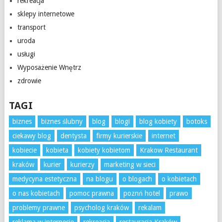
rekreacja
sklepy internetowe
transport
uroda
usługi
Wyposażenie Wnętrz
zdrowie
TAGI
biznes
biznes ślubny
blog
blogi
blog kobiety
botoks
ciekawy blog
dentysta
firmy kurierskie
internet
kobiecie
kobieta
kobiety kobietom
Krakow Restaurant
kraków
kurier
kurierzy
marketing w sieci
medycyna estetyczna
na blogu
o blogach
o kobietach
o nas kobietach
pomoc prawna
poznń hotel
prawo
problemy prawne
psycholog kraków
rekalam