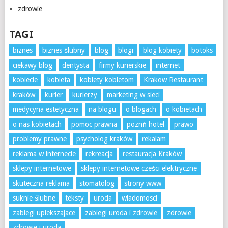
zdrowie
TAGI
biznes
biznes ślubny
blog
blogi
blog kobiety
botoks
ciekawy blog
dentysta
firmy kurierskie
internet
kobiecie
kobieta
kobiety kobietom
Krakow Restaurant
kraków
kurier
kurierzy
marketing w sieci
medycyna estetyczna
na blogu
o blogach
o kobietach
o nas kobietach
pomoc prawna
poznń hotel
prawo
problemy prawne
psycholog kraków
rekalam
reklama w internecie
rekreacja
restauracja Kraków
sklepy internetowe
sklepy internetowe cześci elektryczne
skuteczna reklama
stomatolog
strony www
suknie ślubne
teksty
uroda
wiadomosci
zabiegi upiekszajace
zabiegi uroda i zdrowie
zdrowie
zdrowie i uroda