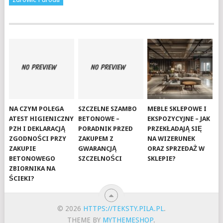
NA CZYM POLEGA
SZCZELNE SZAMBO
MEBLE SKLEPOWE I
ATEST HIGIENICZNY
BETONOWE –
EKSPOZYCYJNE – JAK
PZH I DEKLARACJĄ
PORADNIK PRZED
PRZEKŁADAJĄ SIĘ
ZGODNOŚCI PRZY
ZAKUPEM Z
NA WIZERUNEK
ZAKUPIE
GWARANCJĄ
ORAZ SPRZEDAŻ W
BETONOWEGO
SZCZELNOŚCI
SKLEPIE?
ZBIORNIKA NA
ŚCIEKI?
© 2026
HTTPS://TEKSTY.PILA.PL
.
THEME BY
MYTHEMESHOP
.