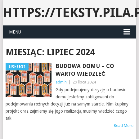
HTTPS://TEKSTY.PILA.
MENU
MIESIĄC:
LIPIEC 2024
BUDOWA DOMU – CO
USŁUGI
WARTO WIEDZIEĆ
admin
|
29 lipca 2024
Gdy podejmujemy decyzję o budowie
domu jesteśmy zobligowani do
podejmowania rożnych decyzji już na samym starcie. Nim kupimy
projekt oraz zajmiemy się jego realizacją musimy wiedzieć czego
tak
Read More