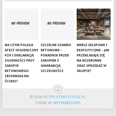
NA CZYM POLEGA
SZCZELNE SZAMBO
MEBLE SKLEPOWE I
ATEST HIGIENICZNY
BETONOWE –
EKSPOZYCYJNE – JAK
PZH I DEKLARACJĄ
PORADNIK PRZED
PRZEKŁADAJĄ SIĘ
ZGODNOŚCI PRZY
ZAKUPEM Z
NA WIZERUNEK
ZAKUPIE
GWARANCJĄ
ORAZ SPRZEDAŻ W
BETONOWEGO
SZCZELNOŚCI
SKLEPIE?
ZBIORNIKA NA
ŚCIEKI?
© 2026
HTTPS://TEKSTY.PILA.PL
.
THEME BY
MYTHEMESHOP
.