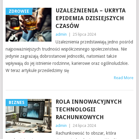
UZALEŻNIENIA – UKRYTA
ZDROWIE
EPIDEMIA DZISIEJSZYCH
CZASÓW
admin
|
25 lipca 2024
Uzależnienia przedstawiają jedno pośród
najpoważniejszych trudności współczesnego społeczeństwa. Nie
jedynie zagrażają dobrostanowi jednostki, natomiast także
wpływają do jej istnienie rodzinne, karierowe oraz ogólnoludzkie.
W teraz artykule prześledzimy się
Read More
ROLA INNOWACYJNYCH
BIZNES
TECHNOLOGII
RACHUNKOWYCH
admin
|
24 lipca 2024
Rachunkowość to obszar, która