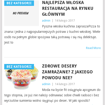
NAJLEPSZA WŁOSKA
BEZ KATEGORII
RESTAURACJA NA RYNKU
GŁÓWNYM
admin
|
14 lutego 2017
Pyszna włoska kuchnia zapraszaPizza to
znana i jedna z najpopularniejszych potraw z kuchni włoskiej. Wiele
osób na pełnym globie spożywa taką potrawę i się nią delektuje.
Jest to
Read More
ZDROWE DESERY
BEZ KATEGORII
ZAMRAŻANE? Z JAKIEGO
POWODU NIE?
admin
|
14 lutego 2017
Moda na bycie fit osiągnęła apogeum do
tego stopnia, że już nie należy odmawiać sobie chwili radości i bez
wyrzutów sumienia wolno sięgnąć po deser. W jaki sposób?