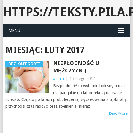
HTTPS://TEKSTY.PILA.
MENU
MIESIĄC:
LUTY 2017
NIEPŁODNOŚĆ U
BEZ KATEGORII
MĘŻCZYZN {
admin
|
15 lutego 2017
Bezpłodność to wybitnie bolesny temat
dla par, jakie do lat oczekują na swoje
dziecko. Często po latach prób, leczenia, wyczekiwania z tęsknotą
przychodzi czas radości oraz spełnienia, nieraz
Read More