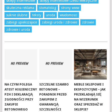
sklepy internetowe
sklepy internetowe cześci elektryczne
skuteczna reklama
stomatolog
strony www
suknie ślubne
teksty
uroda
wiadomosci
zabiegi upiekszajace
zabiegi uroda i zdrowie
zdrowie
zdrowie i uroda
NA CZYM POLEGA
SZCZELNE SZAMBO
MEBLE SKLEPOWE I
ATEST HIGIENICZNY
BETONOWE –
EKSPOZYCYJNE – JAK
PZH I DEKLARACJĄ
PORADNIK PRZED
PRZEKŁADAJĄ SIĘ
ZGODNOŚCI PRZY
ZAKUPEM Z
NA WIZERUNEK
ZAKUPIE
GWARANCJĄ
ORAZ SPRZEDAŻ W
BETONOWEGO
SZCZELNOŚCI
SKLEPIE?