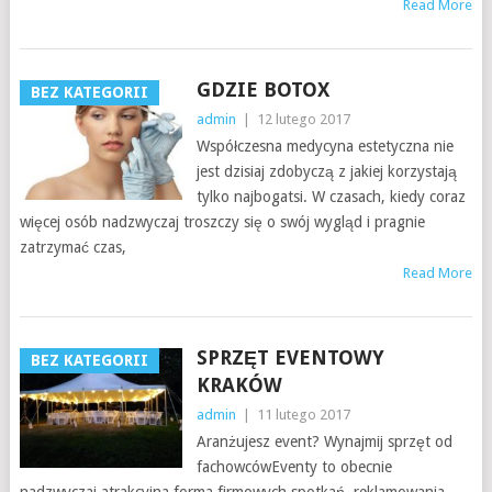
Read More
GDZIE BOTOX
BEZ KATEGORII
admin
|
12 lutego 2017
Współczesna medycyna estetyczna nie
jest dzisiaj zdobyczą z jakiej korzystają
tylko najbogatsi. W czasach, kiedy coraz
więcej osób nadzwyczaj troszczy się o swój wygląd i pragnie
zatrzymać czas,
Read More
SPRZĘT EVENTOWY
BEZ KATEGORII
KRAKÓW
admin
|
11 lutego 2017
Aranżujesz event? Wynajmij sprzęt od
fachowcówEventy to obecnie