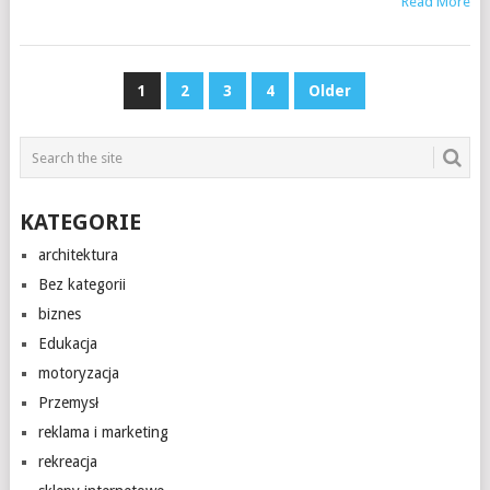
Read More
STRONICOWANIE
1
2
3
4
Older
WPISÓW
KATEGORIE
architektura
Bez kategorii
biznes
Edukacja
motoryzacja
Przemysł
reklama i marketing
rekreacja