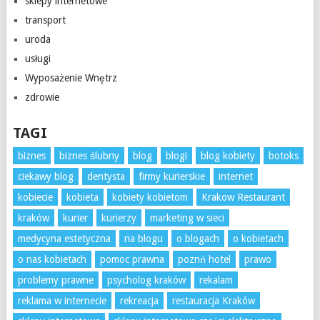
sklepy internetowe
transport
uroda
usługi
Wyposażenie Wnętrz
zdrowie
TAGI
biznes
biznes ślubny
blog
blogi
blog kobiety
botoks
ciekawy blog
dentysta
firmy kurierskie
internet
kobiecie
kobieta
kobiety kobietom
Krakow Restaurant
kraków
kurier
kurierzy
marketing w sieci
medycyna estetyczna
na blogu
o blogach
o kobietach
o nas kobietach
pomoc prawna
poznń hotel
prawo
problemy prawne
psycholog kraków
rekalam
reklama w internecie
rekreacja
restauracja Kraków