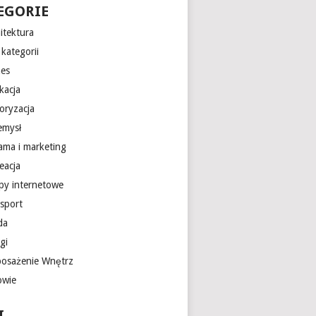
EGORIE
itektura
kategorii
nes
kacja
oryzacja
emysł
lama i marketing
eacja
epy internetowe
nsport
da
gi
osażenie Wnętrz
owie
I