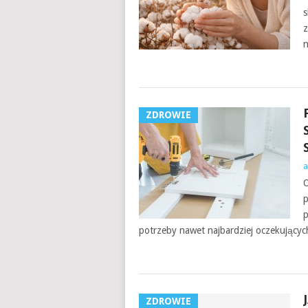
s
z
n
ZDROWIE
a
O
p
p
potrzeby nawet najbardziej oczekującyc
ZDROWIE