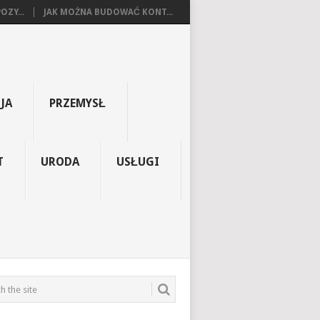
OZY...
JAK MOŻNA BUDOWAĆ KONT...
JA
PRZEMYSŁ
T
URODA
USŁUGI