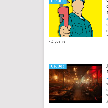
USŁUGI
a
S
n
z
których nie
USŁUGI
a
W
c
W
g