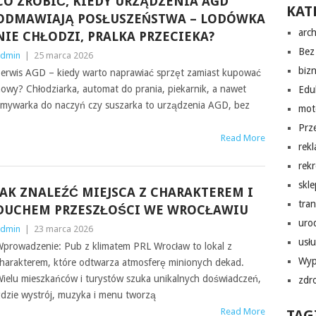
CO ZROBIĆ, KIEDY URZĄDZENIA AGD
KAT
ODMAWIAJĄ POSŁUSZEŃSTWA – LODÓWKA
arch
NIE CHŁODZI, PRALKA PRZECIEKA?
Bez 
dmin
|
25 marca 2026
biz
erwis AGD – kiedy warto naprawiać sprzęt zamiast kupować
owy? Chłodziarka, automat do prania, piekarnik, a nawet
Edu
mywarka do naczyń czy suszarka to urządzenia AGD, bez
mot
Prz
Read More
rek
rekr
skl
JAK ZNALEŹĆ MIEJSCA Z CHARAKTEREM I
tra
DUCHEM PRZESZŁOŚCI WE WROCŁAWIU
uro
dmin
|
23 marca 2026
usłu
prowadzenie: Pub z klimatem PRL Wrocław to lokal z
Wyp
harakterem, które odtwarza atmosferę minionych dekad.
ielu mieszkańców i turystów szuka unikalnych doświadczeń,
zdr
dzie wystrój, muzyka i menu tworzą
Read More
TAG