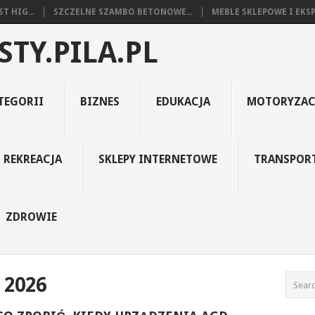
T HIG...
SZCZELNE SZAMBO BETONOWE...
MEBLE SKLEPOWE I EKSP
STY.PILA.PL
TEGORII
BIZNES
EDUKACJA
MOTORYZAC
REKREACJA
SKLEPY INTERNETOWE
TRANSPOR
ZDROWIE
 2026