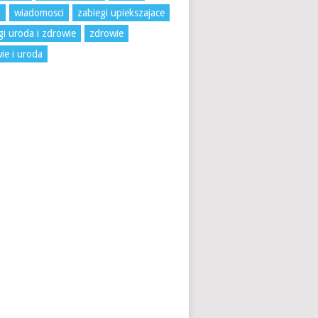
a
wiadomosci
zabiegi upiekszajace
gi uroda i zdrowie
zdrowie
ie i uroda