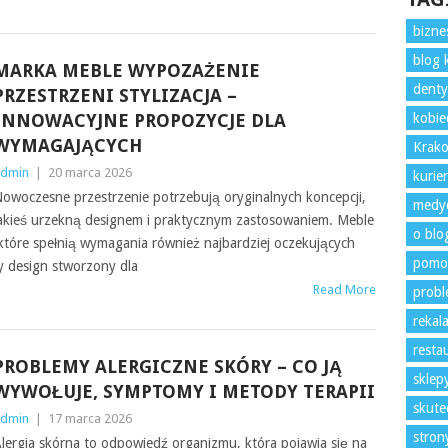
bizne
blog 
MARKA MEBLE WYPOZAŻENIE
denty
PRZESTRZENI STYLIZACJA –
INNOWACYJNE PROPOZYCJE DLA
kobie
WYMAGAJĄCYCH
Krako
dmin
|
20 marca 2026
kurie
owoczesne przestrzenie potrzebują oryginalnych koncepcji,
medyc
akieś urzekną designem i praktycznym zastosowaniem. Meble
o blo
tóre spełnią wymagania również najbardziej oczekujących
pomo
y design stworzony dla
Read More
prob
rekal
resta
PROBLEMY ALERGICZNE SKÓRY – CO JĄ
sklep
WYWOŁUJE, SYMPTOMY I METODY TERAPII
skute
dmin
|
17 marca 2026
stro
lergia skórna to odpowiedź organizmu, która pojawia się na