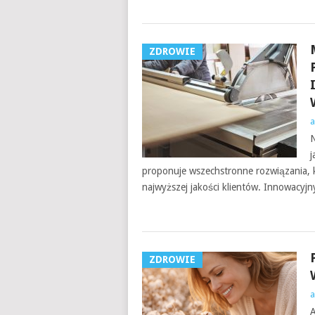
ZDROWIE
a
N
j
proponuje wszechstronne rozwiązania, k
najwyższej jakości klientów. Innowacyjn
ZDROWIE
a
A