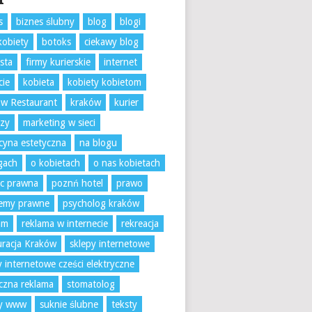
s
biznes ślubny
blog
blogi
kobiety
botoks
ciekawy blog
sta
firmy kurierskie
internet
cie
kobieta
kobiety kobietom
w Restaurant
kraków
kurier
rzy
marketing w sieci
yna estetyczna
na blogu
gach
o kobietach
o nas kobietach
c prawna
poznń hotel
prawo
lemy prawne
psycholog kraków
am
reklama w internecie
rekreacja
uracja Kraków
sklepy internetowe
y internetowe cześci elektryczne
czna reklama
stomatolog
ny www
suknie ślubne
teksty