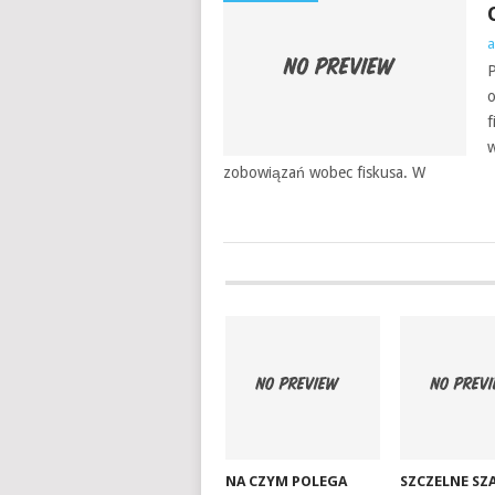
a
P
o
f
w
zobowiązań wobec fiskusa. W
NA CZYM POLEGA
SZCZELNE S