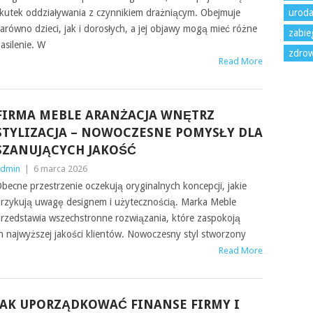
kutek oddziaływania z czynnikiem drażniącym. Obejmuje
urod
arówno dzieci, jak i dorosłych, a jej objawy mogą mieć różne
zabie
asilenie. W
zdrow
Read More
FIRMA MEBLE ARANŻACJA WNĘTRZ
STYLIZACJA – NOWOCZESNE POMYSŁY DLA
SZANUJĄCYCH JAKOŚĆ
dmin
|
6 marca 2026
becne przestrzenie oczekują oryginalnych koncepcji, jakie
rzykują uwagę designem i użytecznością. Marka Meble
rzedstawia wszechstronne rozwiązania, które zaspokoją
h najwyższej jakości klientów. Nowoczesny styl stworzony
Read More
JAK UPORZĄDKOWAĆ FINANSE FIRMY I