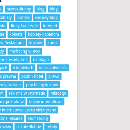
s
biznes ślubny
blog
blogi
kobiety
botoks
ciekawy blog
sta
firmy kurierskie
internet
cie
kobieta
kobiety kobietom
w Restaurant
kraków
kurier
rzy
marketing w sieci
yna estetyczna
na blogu
gach
o kobietach
o nas kobietach
c prawna
poznń hotel
prawo
lemy prawne
psycholog kraków
am
reklama w internecie
rekreacja
uracja Kraków
sklepy internetowe
y internetowe cześci elektryczne
czna reklama
stomatolog
ny www
suknie ślubne
teksty