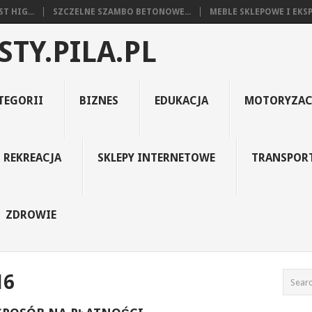
T HIG...
SZCZELNE SZAMBO BETONOWE...
MEBLE SKLEPOWE I EKSP
STY.PILA.PL
TEGORII
BIZNES
EDUKACJA
MOTORYZAC
REKREACJA
SKLEPY INTERNETOWE
TRANSPOR
ZDROWIE
16