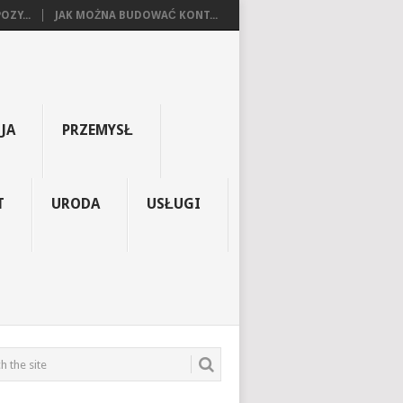
OZY...
JAK MOŻNA BUDOWAĆ KONT...
JA
PRZEMYSŁ
T
URODA
USŁUGI