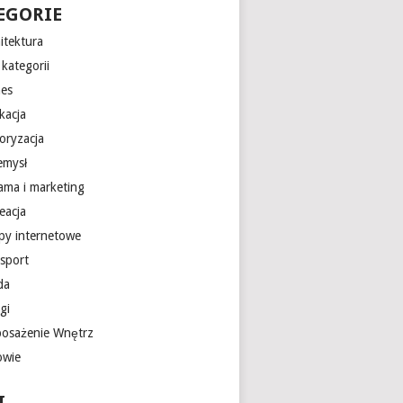
EGORIE
itektura
kategorii
nes
kacja
oryzacja
emysł
lama i marketing
eacja
epy internetowe
nsport
da
gi
osażenie Wnętrz
owie
I