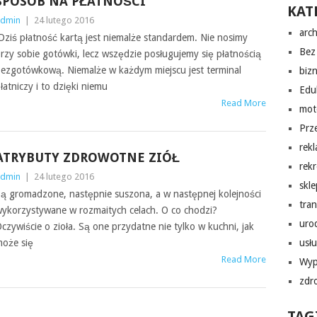
SPOSÓB NA PŁATNOŚCI
KAT
dmin
|
24 lutego 2016
arch
ziś płatność kartą jest niemalże standardem. Nie nosimy
Bez 
rzy sobie gotówki, lecz wszędzie posługujemy się płatnością
ezgotówkową. Niemalże w każdym miejscu jest terminal
biz
łatniczy i to dzięki niemu
Edu
Read More
mot
Prz
rek
ATRYBUTY ZDROWOTNE ZIÓŁ
rekr
dmin
|
24 lutego 2016
skl
ą gromadzone, następnie suszona, a w następnej kolejności
tra
ykorzystywane w rozmaitych celach. O co chodzi?
uro
czywiście o zioła. Są one przydatne nie tylko w kuchni, jak
oże się
usłu
Read More
Wyp
zdr
TAG