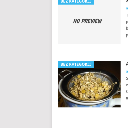
BEZ KATEGORII
a
D
p
b
p
BEZ KATEGORII
a
S
w
O
m