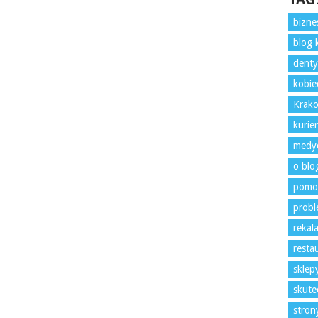
bizne
blog 
denty
kobie
Krako
kurie
medyc
o blo
pomo
prob
rekal
resta
sklep
skute
stro