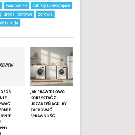
a
wiadomosci
zabiegi upiekszajace
gi uroda i zdrowie
zdrowie
ie i uroda
SPOSÓB
JAK PRAWIDŁOWO
NIE
KORZYSTAĆ Z
YWAĆ
URZĄDZEŃ AGD, BY
EDNIE
ZACHOWAĆ
IENIE
SPRAWNOŚĆ
?
ĘPNY
Ł