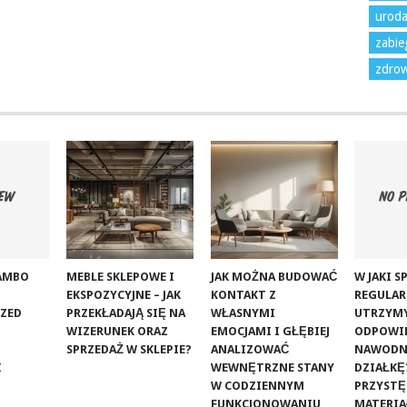
urod
zabie
zdrow
ZAMBO
MEBLE SKLEPOWE I
JAK MOŻNA BUDOWAĆ
W JAKI 
EKSPOZYCYJNE – JAK
KONTAKT Z
REGULAR
RZED
PRZEKŁADAJĄ SIĘ NA
WŁASNYMI
UTRZYM
WIZERUNEK ORAZ
EMOCJAMI I GŁĘBIEJ
ODPOWI
SPRZEDAŻ W SKLEPIE?
ANALIZOWAĆ
NAWODN
I
WEWNĘTRZNE STANY
DZIAŁKĘ
W CODZIENNYM
PRZYST
FUNKCJONOWANIU
MATERIA