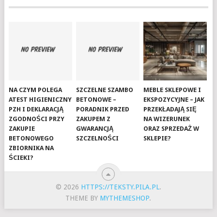
NA CZYM POLEGA
SZCZELNE SZAMBO
MEBLE SKLEPOWE I
ATEST HIGIENICZNY
BETONOWE –
EKSPOZYCYJNE – JAK
PZH I DEKLARACJĄ
PORADNIK PRZED
PRZEKŁADAJĄ SIĘ
ZGODNOŚCI PRZY
ZAKUPEM Z
NA WIZERUNEK
ZAKUPIE
GWARANCJĄ
ORAZ SPRZEDAŻ W
BETONOWEGO
SZCZELNOŚCI
SKLEPIE?
ZBIORNIKA NA
ŚCIEKI?
© 2026
HTTPS://TEKSTY.PILA.PL
.
THEME BY
MYTHEMESHOP
.