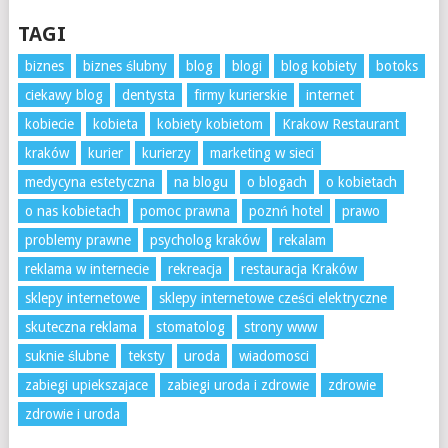
TAGI
biznes
biznes ślubny
blog
blogi
blog kobiety
botoks
ciekawy blog
dentysta
firmy kurierskie
internet
kobiecie
kobieta
kobiety kobietom
Krakow Restaurant
kraków
kurier
kurierzy
marketing w sieci
medycyna estetyczna
na blogu
o blogach
o kobietach
o nas kobietach
pomoc prawna
poznń hotel
prawo
problemy prawne
psycholog kraków
rekalam
reklama w internecie
rekreacja
restauracja Kraków
sklepy internetowe
sklepy internetowe cześci elektryczne
skuteczna reklama
stomatolog
strony www
suknie ślubne
teksty
uroda
wiadomosci
zabiegi upiekszajace
zabiegi uroda i zdrowie
zdrowie
zdrowie i uroda