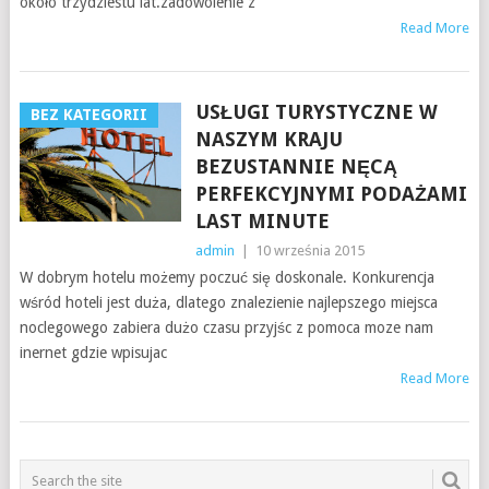
około trzydziestu lat.zadowolenie z
Read More
USŁUGI TURYSTYCZNE W
BEZ KATEGORII
NASZYM KRAJU
BEZUSTANNIE NĘCĄ
PERFEKCYJNYMI PODAŻAMI
LAST MINUTE
admin
|
10 września 2015
W dobrym hotelu możemy poczuć się doskonale. Konkurencja
wśród hoteli jest duża, dlatego znalezienie najlepszego miejsca
noclegowego zabiera dużo czasu przyjśc z pomoca moze nam
inernet gdzie wpisujac
Read More