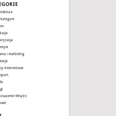
EGORIE
itektura
kategorii
nes
kacja
oryzacja
emysł
lama i marketing
eacja
epy internetowe
nsport
da
gi
osażenie Wnętrz
owie
I