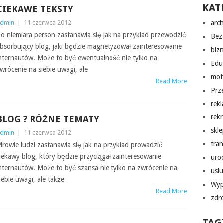
KAT
CIEKAWE TEKSTY
dmin
|
11 czerwca 2012
arch
o niemiara person zastanawia się jak na przykład przewodzić
Bez 
bsorbujący blog, jaki będzie magnetyzował zainteresowanie
biz
nternautów. Może to być ewentualność nie tylko na
Edu
wrócenie na siebie uwagi, ale
mot
Read More
Prz
rek
rekr
BLOG ? RÓŻNE TEMATY
skl
dmin
|
11 czerwca 2012
tra
rowie ludzi zastanawia się jak na przykład prowadzić
iekawy blog, który będzie przyciągał zainteresowanie
uro
nternautów. Może to być szansa nie tylko na zwrócenie na
usłu
iebie uwagi, ale także
Wyp
Read More
zdr
TAG