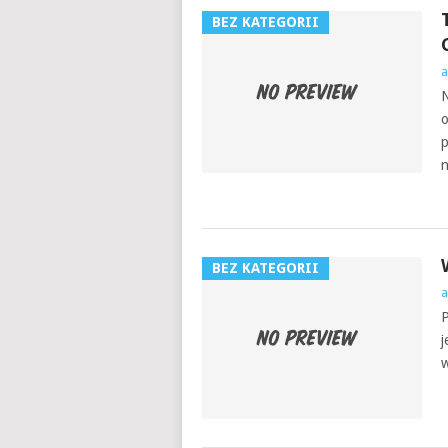
BEZ KATEGORII
a
N
o
p
n
BEZ KATEGORII
a
P
j
w