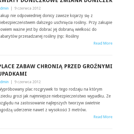
KWIATY DONICZKOWE ZMIANA DONICZEK
dmin
|
9 czerwca 2012
akup nie odpowiedniej donicy zawsze kojarzy się z
iebezpieczeństwem dalszego uschnięcia rośliny. Przy zakupie
owiem ważne jest by dobrać jej dobraną wielkość do
abarytów przesadzanej rośliny (np: Rośliny
Read More
PLACE ZABAW CHRONIĄ PRZED GROŹNYMI
UPADKAMI
dmin
|
9 czerwca 2012
ypróbowany plac rozgrywek to tego rodzaju na którym
ziecku grozi jak najmniejsze niebezpieczeństwo wypadku. Ze
zględu na zastosowanie najlepszych tworzyw świetnie
agodzą uderzenie nawet z wysokości 3 metrów.
Read More