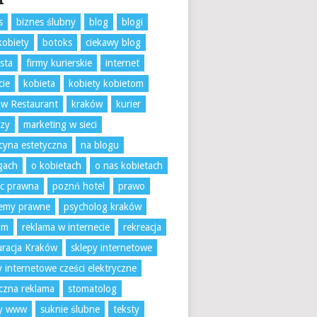
s
biznes ślubny
blog
blogi
kobiety
botoks
ciekawy blog
sta
firmy kurierskie
internet
cie
kobieta
kobiety kobietom
w Restaurant
kraków
kurier
rzy
marketing w sieci
yna estetyczna
na blogu
gach
o kobietach
o nas kobietach
c prawna
poznń hotel
prawo
lemy prawne
psycholog kraków
am
reklama w internecie
rekreacja
uracja Kraków
sklepy internetowe
y internetowe cześci elektryczne
czna reklama
stomatolog
ny www
suknie ślubne
teksty