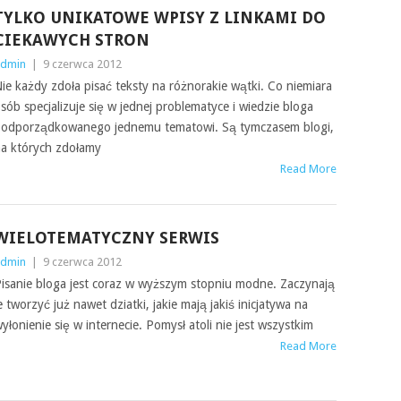
TYLKO UNIKATOWE WPISY Z LINKAMI DO
CIEKAWYCH STRON
dmin
|
9 czerwca 2012
ie każdy zdoła pisać teksty na różnorakie wątki. Co niemiara
sób specjalizuje się w jednej problematyce i wiedzie bloga
odporządkowanego jednemu tematowi. Są tymczasem blogi,
a których zdołamy
Read More
WIELOTEMATYCZNY SERWIS
dmin
|
9 czerwca 2012
isanie bloga jest coraz w wyższym stopniu modne. Zaczynają
e tworzyć już nawet dziatki, jakie mają jakiś inicjatywa na
yłonienie się w internecie. Pomysł atoli nie jest wszystkim
Read More