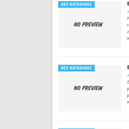
BEZ KATEGORII
a
P
r
z
w
BEZ KATEGORII
a
Z
p
p
w