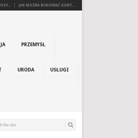
OZY...
JAK MOŻNA BUDOWAĆ KONT...
JA
PRZEMYSŁ
T
URODA
USŁUGI