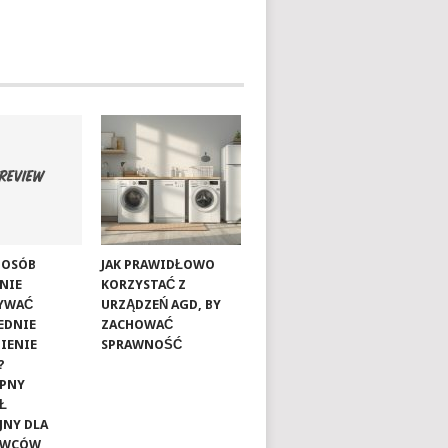
SPOSÓB
JAK PRAWIDŁOWO
NIE
KORZYSTAĆ Z
YWAĆ
URZĄDZEŃ AGD, BY
EDNIE
ZACHOWAĆ
IENIE
SPRAWNOŚĆ
?
ĘPNY
Ł
JNY DLA
OWCÓW