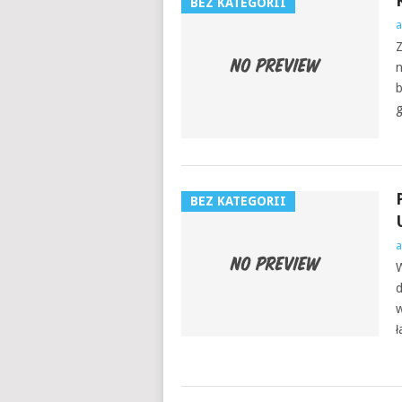
BEZ KATEGORII
a
Z
n
b
g
BEZ KATEGORII
a
W
d
w
ł