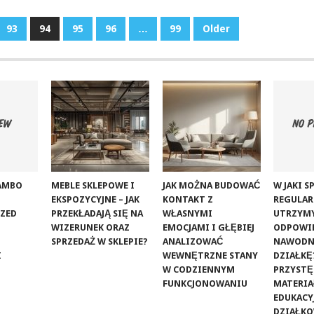
93
94
95
96
…
99
Older
ZAMBO
MEBLE SKLEPOWE I
JAK MOŻNA BUDOWAĆ
W JAKI 
EKSPOZYCYJNE – JAK
KONTAKT Z
REGULAR
RZED
PRZEKŁADAJĄ SIĘ NA
WŁASNYMI
UTRZYM
WIZERUNEK ORAZ
EMOCJAMI I GŁĘBIEJ
ODPOWI
SPRZEDAŻ W SKLEPIE?
ANALIZOWAĆ
NAWODN
I
WEWNĘTRZNE STANY
DZIAŁKĘ
W CODZIENNYM
PRZYST
FUNKCJONOWANIU
MATERIA
EDUKACY
DZIAŁK