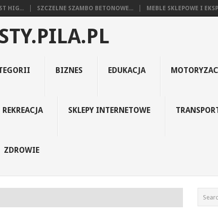
T HIG...
SZCZELNE SZAMBO BETONOWE...
MEBLE SKLEPOWE I EKSP
STY.PILA.PL
TEGORII
BIZNES
EDUKACJA
MOTORYZAC
REKREACJA
SKLEPY INTERNETOWE
TRANSPOR
ZDROWIE