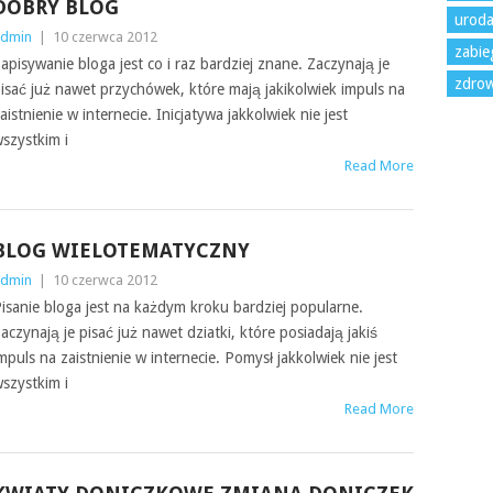
DOBRY BLOG
urod
dmin
|
10 czerwca 2012
zabie
apisywanie bloga jest co i raz bardziej znane. Zaczynają je
zdrow
isać już nawet przychówek, które mają jakikolwiek impuls na
aistnienie w internecie. Inicjatywa jakkolwiek nie jest
szystkim i
Read More
BLOG WIELOTEMATYCZNY
dmin
|
10 czerwca 2012
isanie bloga jest na każdym kroku bardziej popularne.
aczynają je pisać już nawet dziatki, które posiadają jakiś
mpuls na zaistnienie w internecie. Pomysł jakkolwiek nie jest
szystkim i
Read More