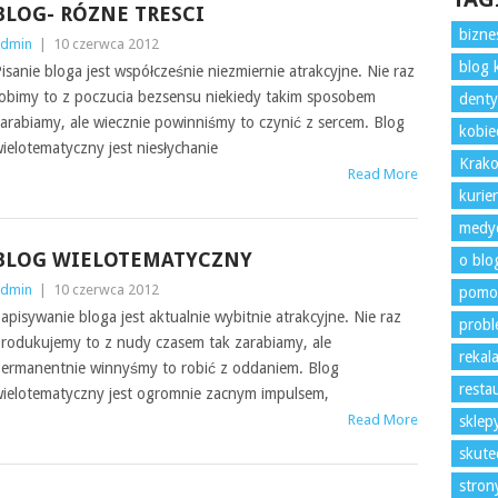
BLOG- RÓZNE TRESCI
bizne
dmin
|
10 czerwca 2012
blog 
isanie bloga jest współcześnie niezmiernie atrakcyjne. Nie raz
obimy to z poczucia bezsensu niekiedy takim sposobem
denty
arabiamy, ale wiecznie powinniśmy to czynić z sercem. Blog
kobie
ielotematyczny jest niesłychanie
Krako
Read More
kurie
medyc
BLOG WIELOTEMATYCZNY
o blo
dmin
|
10 czerwca 2012
pomo
apisywanie bloga jest aktualnie wybitnie atrakcyjne. Nie raz
prob
rodukujemy to z nudy czasem tak zarabiamy, ale
rekal
ermanentnie winnyśmy to robić z oddaniem. Blog
resta
ielotematyczny jest ogromnie zacnym impulsem,
Read More
sklep
skute
stro