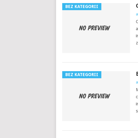
BEZ KATEGORII
a
C
a
i
z
BEZ KATEGORII
a
M
c
i
s