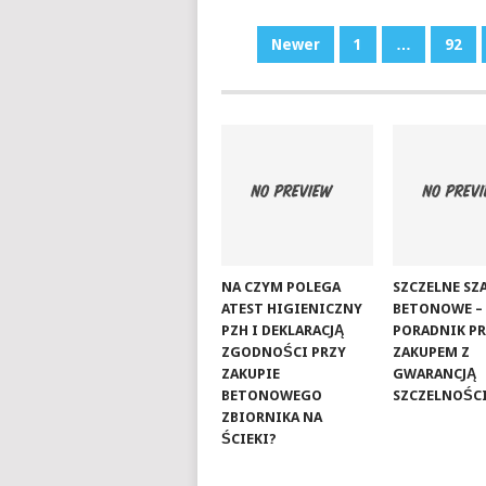
STRONICOWANIE
Newer
1
…
92
WPISÓW
NA CZYM POLEGA
SZCZELNE S
ATEST HIGIENICZNY
BETONOWE –
PZH I DEKLARACJĄ
PORADNIK P
ZGODNOŚCI PRZY
ZAKUPEM Z
ZAKUPIE
GWARANCJĄ
BETONOWEGO
SZCZELNOŚC
ZBIORNIKA NA
ŚCIEKI?