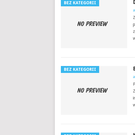
BEZ KATEGORII
a
Z
p
z
w
BEZ KATEGORII
a
P
Z
i
w