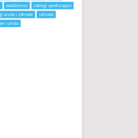
a
wiadomosci
zabiegi upiekszajace
gi uroda i zdrowie
zdrowie
ie i uroda