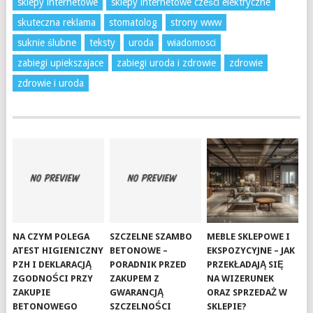
sklepy internetowe
sklepy internetowe cześci elektryczne
skuteczna reklama
stomatolog
strony www
suknie ślubne
teksty
uroda
wiadomosci
zabiegi upiekszajace
zabiegi uroda i zdrowie
zdrowie
zdrowie i uroda
NA CZYM POLEGA
SZCZELNE SZAMBO
MEBLE SKLEPOWE I
ATEST HIGIENICZNY
BETONOWE –
EKSPOZYCYJNE – JAK
PZH I DEKLARACJĄ
PORADNIK PRZED
PRZEKŁADAJĄ SIĘ
ZGODNOŚCI PRZY
ZAKUPEM Z
NA WIZERUNEK
ZAKUPIE
GWARANCJĄ
ORAZ SPRZEDAŻ W
BETONOWEGO
SZCZELNOŚCI
SKLEPIE?