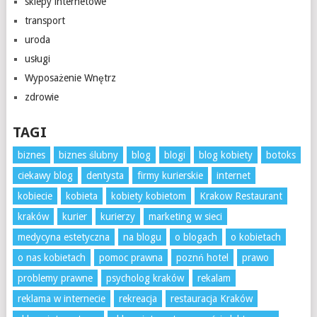
sklepy internetowe
transport
uroda
usługi
Wyposażenie Wnętrz
zdrowie
TAGI
biznes
biznes ślubny
blog
blogi
blog kobiety
botoks
ciekawy blog
dentysta
firmy kurierskie
internet
kobiecie
kobieta
kobiety kobietom
Krakow Restaurant
kraków
kurier
kurierzy
marketing w sieci
medycyna estetyczna
na blogu
o blogach
o kobietach
o nas kobietach
pomoc prawna
poznń hotel
prawo
problemy prawne
psycholog kraków
rekalam
reklama w internecie
rekreacja
restauracja Kraków