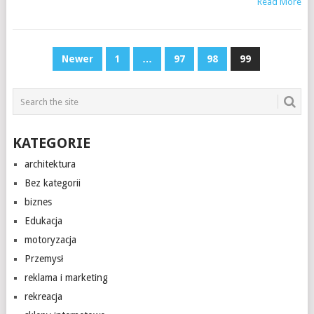
Read More
STRONICOWANIE
Newer
1
…
97
98
99
WPISÓW
KATEGORIE
architektura
Bez kategorii
biznes
Edukacja
motoryzacja
Przemysł
reklama i marketing
rekreacja