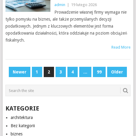
admin
|
19 lutego 2026
Prowadzenie własnej firmy wymaga nie
tylko pomysłu na biznes, ale także przemyślanych decyzji
podatkowych. Jednym z kluczowych elementów jest forma
opodatkowania działalności, która oddziałuje na poziom obciążeń
fiskalnych.
Read More
STRONICOWANIE
Newer
1
2
3
4
…
99
Older
WPISÓW
KATEGORIE
architektura
Bez kategorii
biznes