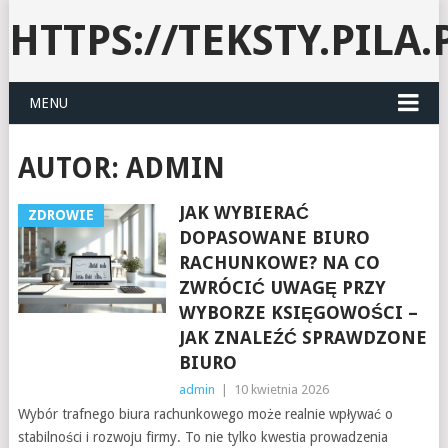
HTTPS://TEKSTY.PILA.
MENU
AUTOR:
ADMIN
JAK WYBIERAĆ
ZDROWIE
DOPASOWANE BIURO
RACHUNKOWE? NA CO
ZWRÓCIĆ UWAGĘ PRZY
WYBORZE KSIĘGOWOŚCI –
JAK ZNALEŹĆ SPRAWDZONE
BIURO
admin
|
10 kwietnia 2026
Wybór trafnego biura rachunkowego może realnie wpływać o
stabilności i rozwoju firmy. To nie tylko kwestia prowadzenia