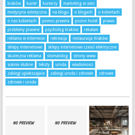
kraków
kurier
kurierzy
marketing w sieci
medycyna estetyczna
na blogu
o blogach
o kobietach
o nas kobietach
pomoc prawna
poznń hotel
prawo
problemy prawne
psycholog kraków
rekalam
reklama w internecie
rekreacja
restauracja Kraków
sklepy internetowe
sklepy internetowe cześci elektryczne
skuteczna reklama
stomatolog
strony www
suknie ślubne
teksty
uroda
wiadomosci
zabiegi upiekszajace
zabiegi uroda i zdrowie
zdrowie
zdrowie i uroda