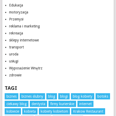
Edukacja
motoryzacja
Przemysł
reklama i marketing
rekreacja
sklepy internetowe
transport
uroda
usługi
Wyposażenie Wnętrz
zdrowie
TAGI
biznes
biznes ślubny
blog
blogi
blog kobiety
botoks
ciekawy blog
dentysta
firmy kurierskie
internet
kobiecie
kobieta
kobiety kobietom
Krakow Restaurant